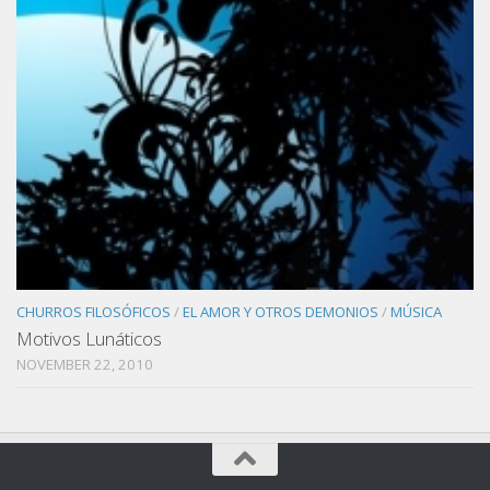
CHURROS FILOSÓFICOS
/
EL AMOR Y OTROS DEMONIOS
/
MÚSICA
Motivos Lunáticos
NOVEMBER 22, 2010