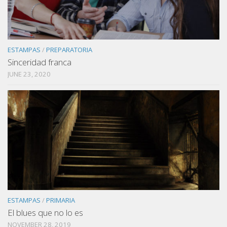
ESTAMPAS
/
PREPARATORIA
Sinceridad franca
JUNE 23, 2020
ESTAMPAS
/
PRIMARIA
El blues que no lo es
NOVEMBER 28, 2019