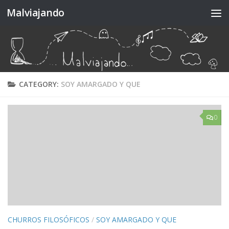
Malviajando
Skip to content
CATEGORY:
SOY AMARGADO Y QUE
0
CHURROS FILOSÓFICOS
/
SOY AMARGADO Y QUE