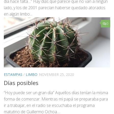
día hace falta…” Hay días que parece que no van a ningún
lado, y los de 2001 parecían haberse quedado atorados
en algún limbo...
0
ESTAMPAS
/
LIMBO
NOVEMBER 25, 2020
Días posibles
“Hoy puede ser un gran día” Aquellos días tenían la misma
forma de comenzar. Mientras mi papá se preparaba para
ir a trabajar, en el radio se escuchaba el programa
matutino de Guillermo Ochoa....