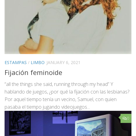
ESTAMPAS
/
LIMBO
JANUARY 6, 2021
Fijación feminoide
“all the things she said, running through my head” Y
hablando de juegos, ¿por qué la fijación con las lesbianas?
Por aquel tiempo tenía un vecino, Samuel, con quien
pasaba el tiempo jugando videojuegos...
0