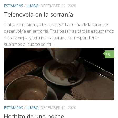
ESTAMPAS
/
LIMBO
DECEMBER 22, 2020
Telenovela en la serranía
“Entra en mi vida, yo te lo ruego” La rutina de la tarde se
desenvolvía en armonía. Tras pasar las tardes escuchando
música viejita y terminar la partida correspondiente
subíamos al cuarto de mi...
1
ESTAMPAS
/
LIMBO
DECEMBER 10, 2020
Hechizo de una noche