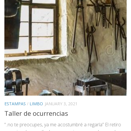
ESTAMPAS
/
LIMBO
JANUARY 3, 2021
Taller de ocurrencias
“..no te preocupes, ya me acostumbré a regarla” El retiro