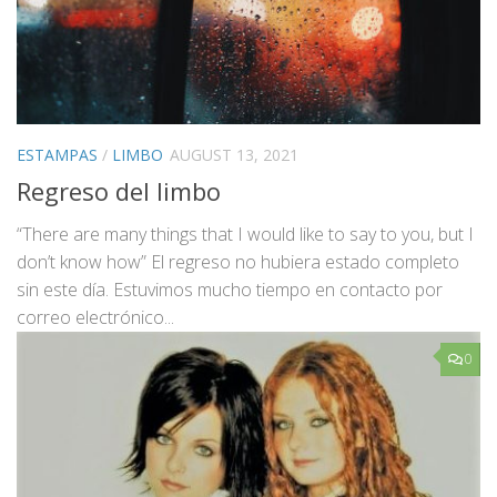
ESTAMPAS
/
LIMBO
AUGUST 13, 2021
Regreso del limbo
“There are many things that I would like to say to you, but I
don’t know how” El regreso no hubiera estado completo
sin este día. Estuvimos mucho tiempo en contacto por
correo electrónico...
0