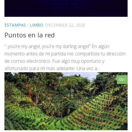
ESTAMPAS
/
LIMBO
DECEMBER 22, 2020
Puntos en la red
“..you’re my angel, you’re my darling angel” En algún
momento antes de mi partida me compartiste tu dirección
de correo electrónico. Fue algo muy oportuno y
afortunado para mí más adelante. Una vez a...
0