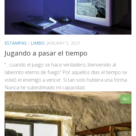
ESTAMPAS
/
LIMBO
JANUARY 5, 2021
Jugando a pasar el tiempo
“…cuando el juego se hace verdadero, bienvenido al
laberinto eterno de fuego” Por aquellos días el tiempo se
volvió el enemigo a vencer. Si tan solo hubiera una forma.
Nunca he subestimado mi capacidad...
0