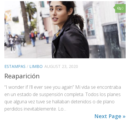
0
ESTAMPAS
/
LIMBO
AUGUST 23, 2020
Reaparición
“I wonder if I’ll ever see you again” Mi vida se encontraba
en un estado de suspensión completa. Todos los planes
que alguna vez tuve se hallaban detenidos o de plano
perdidos inevitablemente. Lo...
Next Page »