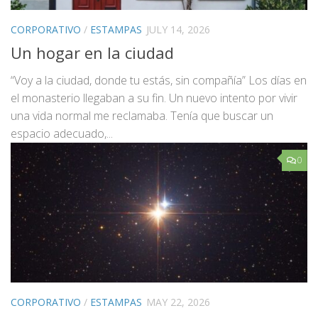
CORPORATIVO
/
ESTAMPAS
JULY 14, 2026
Un hogar en la ciudad
“Voy a la ciudad, donde tu estás, sin compañía” Los días en
el monasterio llegaban a su fin. Un nuevo intento por vivir
una vida normal me reclamaba. Tenía que buscar un
espacio adecuado,...
0
CORPORATIVO
/
ESTAMPAS
MAY 22, 2026