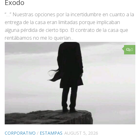
Éxodo
“…” Nuestras opciones por la incertidumbre en cuanto a la
entrega de la casa eran limitadas porque implicaban
alguna pérdida de cierto tipo. El contrato de la casa que
rentábamos no me lo querían...
0
CORPORATIVO
/
ESTAMPAS
AUGUST 5, 2026