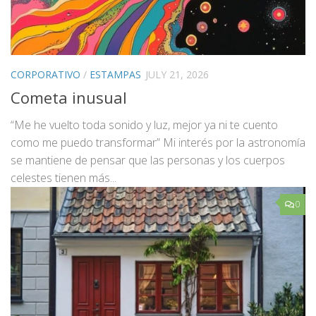
CORPORATIVO
/
ESTAMPAS
JULY 21, 2026
Cometa inusual
“Me he vuelto toda sonido y luz, mejor ya ni te cuento
como me puedo transformar” Mi interés por la astronomía
se mantiene de pensar que las personas y los cuerpos
celestes tienen más...
0