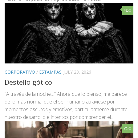
0
CORPORATIVO
/
ESTAMPAS
JULY 28, 2026
Destello gótico
“A través de la noche…” Ahora que lo pienso, me parece
de lo más normal que el ser humano atraviese por
momentos oscuros y emotivos, particularmente durante
nuestro desarrollo e intentos por comprender el...
0