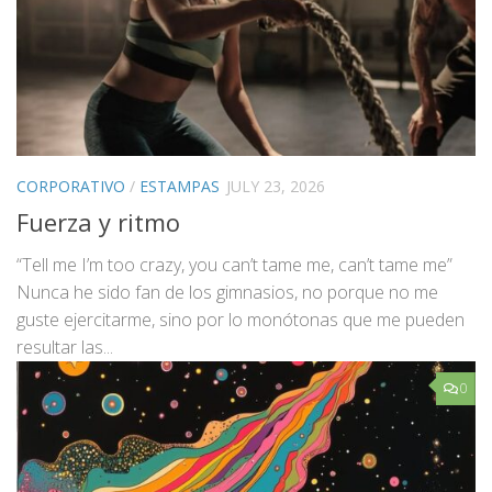
CORPORATIVO
/
ESTAMPAS
JULY 23, 2026
Fuerza y ritmo
“Tell me I’m too crazy, you can’t tame me, can’t tame me”
Nunca he sido fan de los gimnasios, no porque no me
guste ejercitarme, sino por lo monótonas que me pueden
resultar las...
0