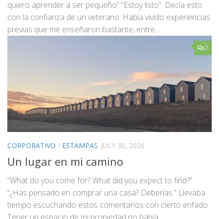
quiero aprender a ser pequeño” “Estoy listo”. Decía esto
con la confianza de un veterano. Había vivido experiencias
previas que me enseñaron bastante, entre...
0
CORPORATIVO
/
ESTAMPAS
JULY 30, 2026
Un lugar en mi camino
“What do you come for? What did you expect to find?”
“¿Has pensado en comprar una casa? Deberías.” Llevaba
tiempo escuchando estos comentarios con cierto enfado.
Tener un espacio de mi propiedad no había...