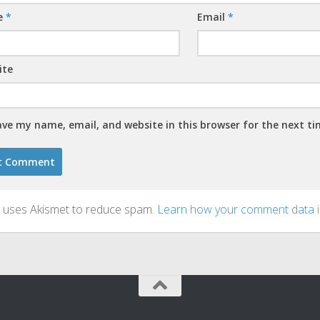
e
*
Email
*
ite
ave my name, email, and website in this browser for the next t
te uses Akismet to reduce spam.
Learn how your comment data i