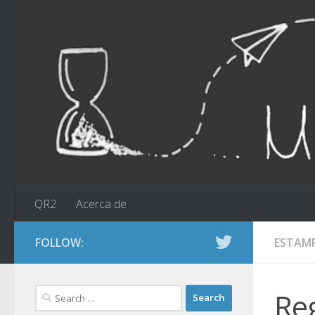
Skip to content
QR2
Acerca de
FOLLOW:
ESTAM
Search
Re
for: