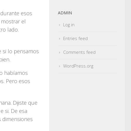
 durante esos
ADMIN
 mostrar el
Log in
ro lado.
Entries feed
e si lo pensamos
Comments feed
bien.
WordPress.org
no habíamos
os. Pero esos
ana. Dijiste que
e si. De esa
as dimensiones