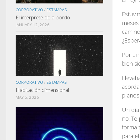
CORPORATIVO
/
ESTAMPAS
Estuvi
El intérprete de a bordo
meses e
JANUARY 12, 2026
camino
¿Esper
Por un
bien s
Llevab
CORPORATIVO
/
ESTAMPAS
acorda
Habitación dimensional
planos
MAY 5, 2026
Un día 
no. Te 
forma 
paralel