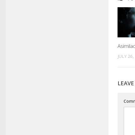
Asimila
JULY 26,
LEAVE
Com