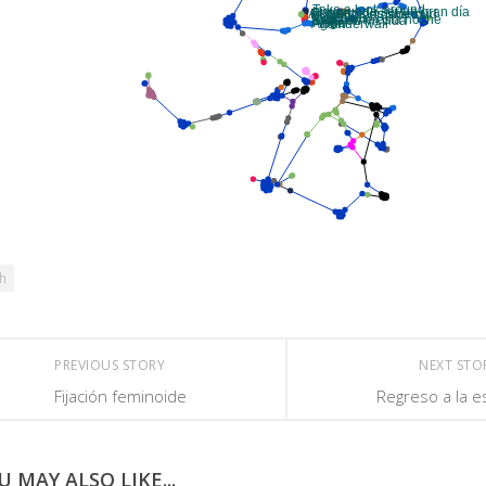
th
PREVIOUS STORY
NEXT ST
Fijación feminoide
Regreso a la e
U MAY ALSO LIKE...