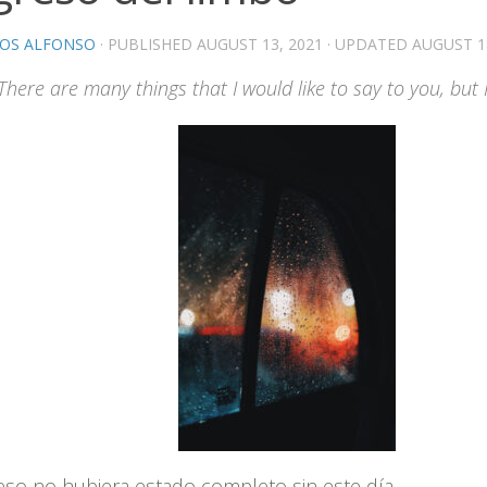
OS ALFONSO
· PUBLISHED
AUGUST 13, 2021
· UPDATED
AUGUST 1
There are many things that I would like to say to you, but
reso no hubiera estado completo sin este día.