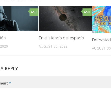
0
0
ción
En el silencio del espacio
Demasiad
 2020
AUGUST 30, 2022
AUGUST 30
 A REPLY
ment
*