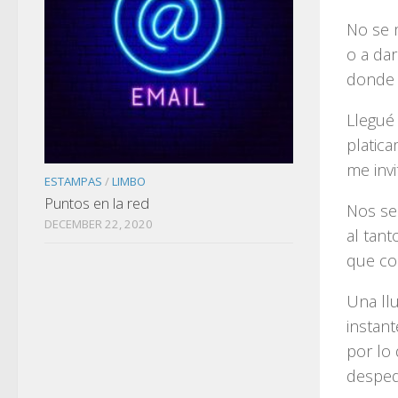
No se m
o a da
donde 
Llegué 
platic
me invi
ESTAMPAS
/
LIMBO
Puntos en la red
Nos se
DECEMBER 22, 2020
al tant
que co
Una ll
instan
por lo
desped