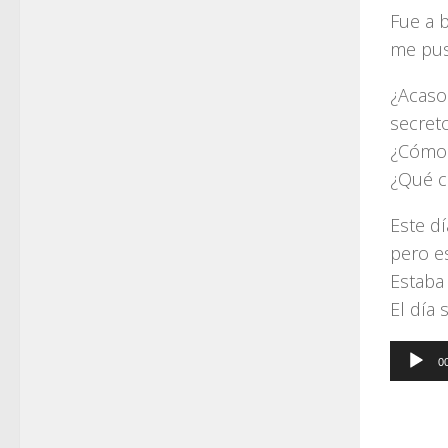
Fue a b
me pus
¿Acaso 
secret
¿Cómo 
¿Qué c
Este dí
pero e
Estaba 
El día 
Audio
0
Player