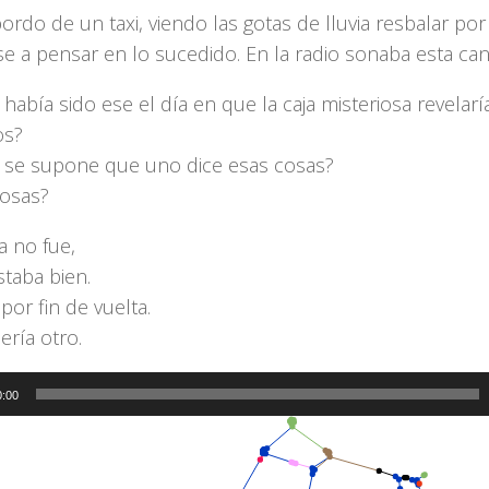
ordo de un taxi, viendo las gotas de lluvia resbalar por
e a pensar en lo sucedido. En la radio sonaba esta can
había sido ese el día en que la caja misteriosa revelarí
os?
se supone que uno dice esas cosas?
osas?
a no fue,
staba bien.
por fin de vuelta.
sería otro.
0:00