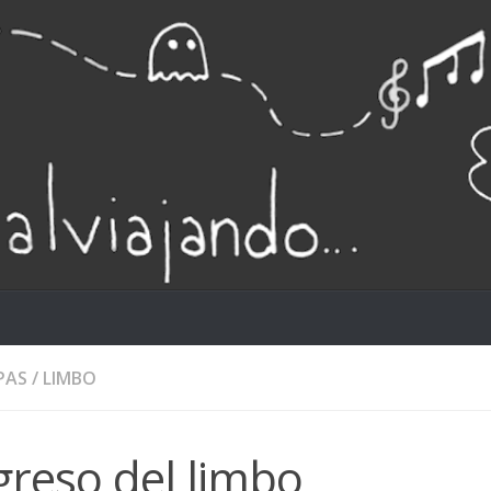
PAS
/
LIMBO
greso del limbo