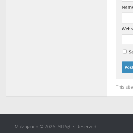
Nam
Webs
S
This si
Malviajando © 2026. All Rights Reserved.