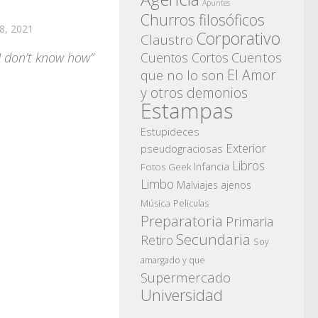
Apuntes
Churros filosóficos
8, 2021
Corporativo
Claustro
Cuentos
 I don’t know how”
Cuentos Cortos
El Amor
que no lo son
y otros demonios
Estampas
Estupideces
Exterior
pseudograciosas
Libros
Infancia
Fotos
Geek
Limbo
Malviajes ajenos
Música
Peliculas
Preparatoria
Primaria
Secundaria
Retiro
Soy
amargado y que
Supermercado
Universidad