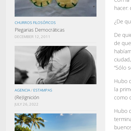
hacer: 
¿De qu
CHURROS FILOSÓFICOS
Plegarias Democráticas
De qui
DECEMBER 12, 2011
de que
habíam
ciudad,
“Sólo s
Hubo d
la pri
AGENCIA
/
ESTAMPAS
como o
(Re)Ignición
JULY 26, 2022
Hubo d
termin
buenos