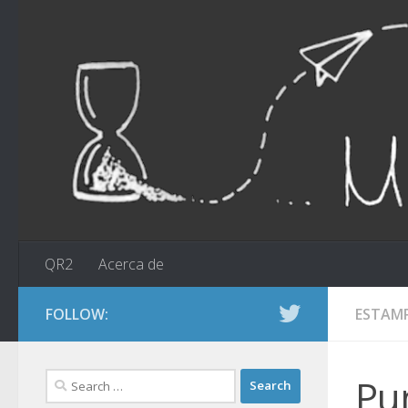
Skip to content
QR2
Acerca de
FOLLOW:
ESTAM
Search
Pun
for: