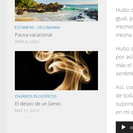
Hubo d
igual,
mismas
ESTAMPAS
/
SECUNDARIA
misma 
Pausa vacacional
APRIL 6, 2020
Hubo a
por as
más el
sentim
Así, co
de tod
CHURROS FILOSÓFICOS
supone
El deseo de un Genio
MAY 11, 2010
en mí 
Audio
0