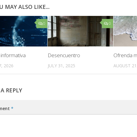
U MAY ALSO LIKE...
0
0
 informativa
Desencuentro
Ofrenda m
, 2026
JULY 31, 2025
AUGUST 21
 A REPLY
ment
*