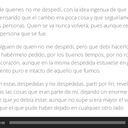
e quienes no me despedí, con la idea ingenua de que 
 pensando que el cambio era poca cosa y que seguiríam
 personas. Quien se va nunca volverá, pues aunque re
persona que se fue.
lguien de quien no me despedí, pero que debí hacer
í habérmelo pedido, por los buenos tiempos, por no r
 corazón, aunque en la misma despedida estuviese en j
iento puro e intacto de aquello que fuimos.
n estas despedidas y no despedidas, partí por fin, rev
as las cosas que eran parte de mí, dejando un enorme
 que yo debía estar; aunque no supe si era mayor el v
que el que pude haber dejado en cualquier otro lado.
0:00