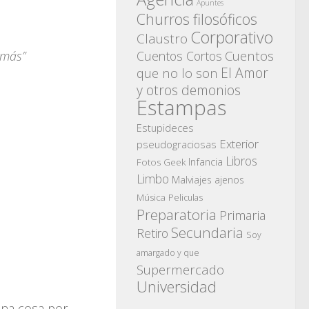
Apuntes
Churros filosóficos
Corporativo
Claustro
Cuentos
 más”
Cuentos Cortos
El Amor
que no lo son
y otros demonios
Estampas
Estupideces
Exterior
pseudograciosas
Libros
Infancia
Fotos
Geek
Limbo
Malviajes ajenos
Música
Peliculas
Preparatoria
Primaria
Secundaria
Retiro
Soy
amargado y que
Supermercado
Universidad
una cosa por