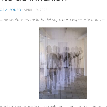
OS ALFONSO
·
APRIL 19, 2022
“…me sentaré en mi lado del sofá, para esperarte una vez
decisión ya tomada y las maletas listas, solo quedaba 