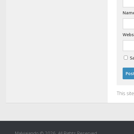
Nam
Webs
S
This si
Malviajando © 2026. All Rights Reserved.