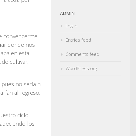
ADMIN
Log in
de convencerme
Entries feed
nuar donde nos
daba en esta
Comments feed
de cultivar.
WordPress.org
 pues no sería ni
rían al regreso,
estro ciclo
radeciendo los