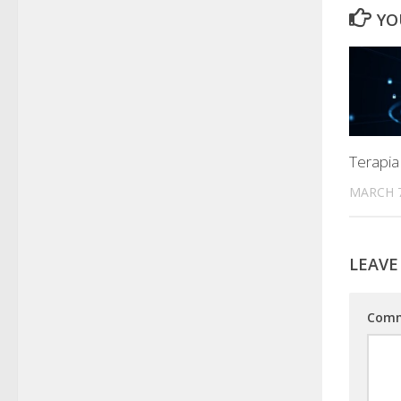
YO
Terapia
MARCH 7
LEAVE
Com