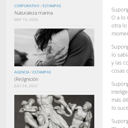
CORPORATIVO
/
ESTAMPAS
Supong
Naturaleza marina
O a lo
MAY 15, 2026
otra l
moment
Supong
lo sab
y las 
cosas 
AGENCIA
/
ESTAMPAS
(Re)Ignición
Supong
JULY 26, 2022
intelig
más dé
lo suc
Supong