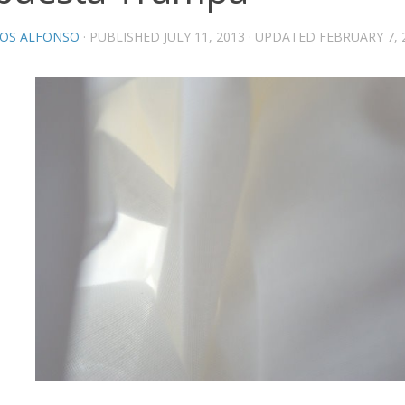
OS ALFONSO
· PUBLISHED
JULY 11, 2013
· UPDATED
FEBRUARY 7, 