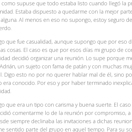
í como supuse que todo estaba listo cuando llegó la p
nidad. Estaba dispuesto a quedarme con la mejor parte 
 alguna. Al menos en eso no supongo, estoy seguro d
erdo.
o que fue casualidad, aunque supongo que por eso d
las cosas. El caso es que por esos días mi grupo de c
sidad decidió organizar una reunión. Lo supe porque m
a Adrián, un sujeto con fama de patán y con muchas mu
al. Digo esto no por no querer hablar mal de él, sino 
o era conocido. Por eso y por haber terminado inexpli
idad.
o que era un tipo con carisma y buena suerte. El cas
cidió comentarme lo de la reunión por compromiso, a
sde siempre declinaba las invitaciones a dichas reunio
e sentido parte del grupo en aquel tiempo. Para su so