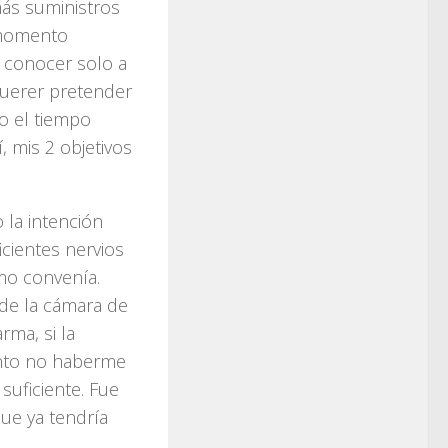
más suministros
e momento
 conocer solo a
querer pretender
 el tiempo
, mis 2 objetivos
la intención
icientes nervios
omo convenía.
 de la cámara de
rma, si la
ento no haberme
suficiente. Fue
que ya tendría