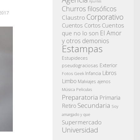
Apuntes
Churros filosóficos
2017
Corporativo
Claustro
Cuentos
Cuentos Cortos
El Amor
que no lo son
y otros demonios
Estampas
Estupideces
Exterior
pseudograciosas
Libros
Infancia
Fotos
Geek
Limbo
Malviajes ajenos
Música
Peliculas
Preparatoria
Primaria
Secundaria
Retiro
Soy
amargado y que
Supermercado
Universidad