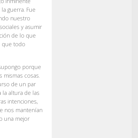
to inminente
la guerra. Fue
ando nuestro
ociales y asumir
ción de lo que
ó que todo
 supongo porque
s mismas cosas.
urso de un par
la altura de las
as intenciones,
ue nos mantenían
do una mejor