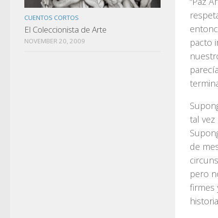
“Paz A
respeta
CUENTOS CORTOS
entonc
El Coleccionista de Arte
NOVEMBER 20, 2009
pacto 
nuestr
parecí
termina
Supong
tal ve
Supong
de mes
circuns
pero n
firmes
historia