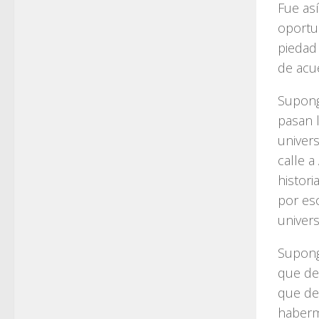
Fue as
oportu
piedad
de acu
Supong
pasan 
univer
calle 
histori
por es
univers
Supong
que de
que de
haberm