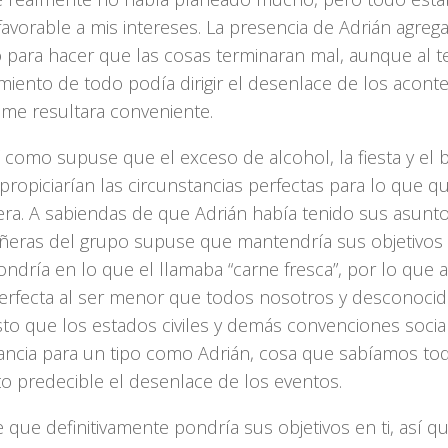
vorable a mis intereses. La presencia de Adrián agrega
o para hacer que las cosas terminaran mal, aunque al t
miento de todo podía dirigir el desenlace de los acont
me resultara conveniente.
í como supuse que el exceso de alcohol, la fiesta y e
propiciarían las circunstancias perfectas para lo que q
era. A sabiendas de que Adrián había tenido sus asunto
eras del grupo supuse que mantendría sus objetivos a
ondría en lo que el llamaba “carne fresca”, por lo que
perfecta al ser menor que todos nosotros y desconocid
to que los estados civiles y demás convenciones socia
ancia para un tipo como Adrián, cosa que sabíamos to
to predecible el desenlace de los eventos.
 que definitivamente pondría sus objetivos en ti, así 