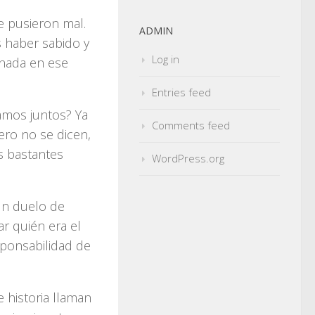
 pusieron mal.
ADMIN
s haber sabido y
Log in
 nada en ese
Entries feed
mos juntos? Ya
Comments feed
ero no se dicen,
s bastantes
WordPress.org
un duelo de
ar quién era el
sponsabilidad de
 historia llaman