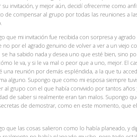
 su invitación, y mejor aún, decidí ofrecerme como anfi
to de compensar al grupo por todas las reuniones a la
.
 que mi invitación fue recibida con sorpresa y agrado 
 no por el agrado genuino de volver a ver a un viejo 
 se ha sabido nada y desea uno que esté bien, sino p
ómo le va, y si le va mal o peor que a uno, mejor. El c
é una reunión por demás espléndida, a la que tu accedi
ma alguno. Supongo que como mi esposa siempre tuvis
r al grupo con el que había convivido por tantos años
idad de saber si realmente eran tan malos. Supongo qu
secretas de demostrar, como en este momento, que e
o que las cosas salieron como lo había planeado, y d
 realmente no había planeado mucho, pero todo esta