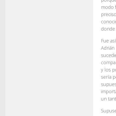
modo fa
precis
conoci
donde 
Fue as
Adrián 
sucedi
compañ
y los p
sería 
supues
import
un tan
Supuse