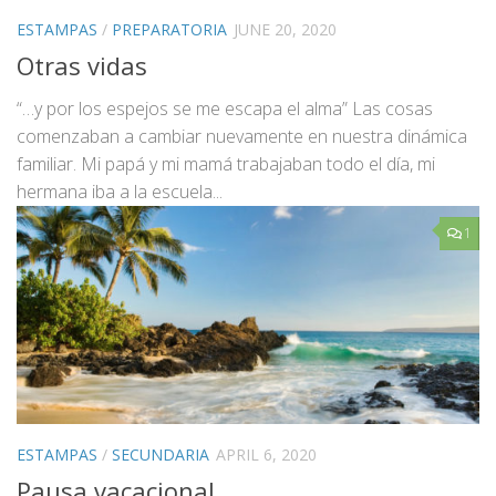
ESTAMPAS
/
PREPARATORIA
JUNE 20, 2020
Otras vidas
“…y por los espejos se me escapa el alma” Las cosas
comenzaban a cambiar nuevamente en nuestra dinámica
familiar. Mi papá y mi mamá trabajaban todo el día, mi
hermana iba a la escuela...
1
ESTAMPAS
/
SECUNDARIA
APRIL 6, 2020
Pausa vacacional