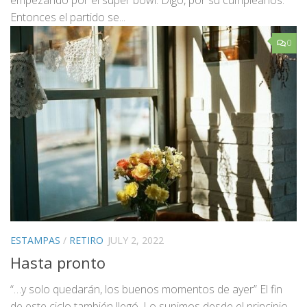
empezando por el super bowl. Digo, por su cumpleaños.
Entonces el partido se...
0
ESTAMPAS
/
RETIRO
JULY 2, 2022
Hasta pronto
“…y solo quedarán, los buenos momentos de ayer” El fin
de este ciclo también llegó. Lo supimos desde el principio,