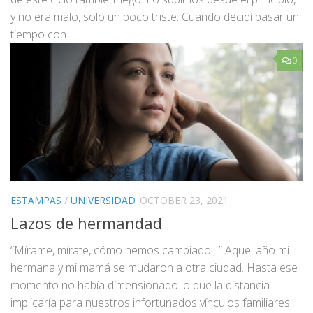
y no era malo, solo un poco triste. Cuando decidí pasar un
tiempo con...
0
ESTAMPAS
/
UNIVERSIDAD
OCTOBER 23, 2021
Lazos de hermandad
“Mírame, mírate, cómo hemos cambiado…” Aquel año mi
hermana y mi mamá se mudaron a otra ciudad. Hasta ese
momento no había dimensionado lo que la distancia
implicaría para nuestros infortunados vínculos familiares.