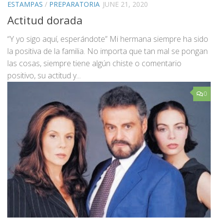
ESTAMPAS
/
PREPARATORIA
JUNE 21, 2020
Actitud dorada
“Y yo sigo aquí, esperándote” Mi hermana siempre ha sido
la positiva de la familia. No importa que tan mal se pongan
las cosas, siempre tiene algún chiste o comentario
positivo, su actitud y...
0