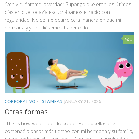
“Ven y cuéntame la verdad” Supongo que eran los últimos
días en que todavía escuchábamos el radio con
regularidad. No se me ocurre otra manera en que mi
hermana y yo pudiésemos haber oído...
0
CORPORATIVO
/
ESTAMPAS
JANUARY 21, 2026
Otras formas
“This is how we do, do-do do-do” Por aquellos días
comencé a pasar más tiempo con mi hermana y su familia,