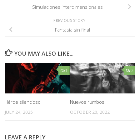
Simulaciones interdimensionales
PREVIOUS STORY
Fantasía sin final
YOU MAY ALSO LIKE...
1
0
Héroe silencioso
Nuevos rumbos
JULY 24, 2025
OCTOBER 20, 2022
LEAVE A REPLY