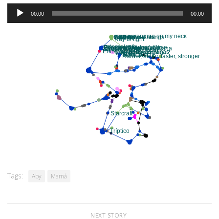
Audio
00:00
00:00
Player
Tags:
Aby
Mamá
NEXT STORY