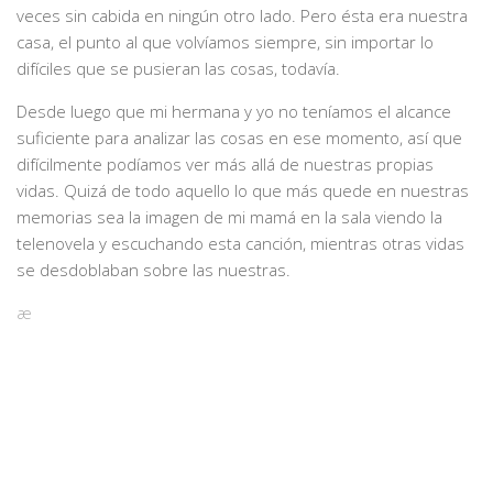
veces sin cabida en ningún otro lado. Pero ésta era nuestra
casa, el punto al que volvíamos siempre, sin importar lo
difíciles que se pusieran las cosas, todavía.
Desde luego que mi hermana y yo no teníamos el alcance
suficiente para analizar las cosas en ese momento, así que
difícilmente podíamos ver más allá de nuestras propias
vidas. Quizá de todo aquello lo que más quede en nuestras
memorias sea la imagen de mi mamá en la sala viendo la
telenovela y escuchando esta canción, mientras otras vidas
se desdoblaban sobre las nuestras.
æ
Una curiosidad que acompaña este momento en el
tiempo es otra telenovela llamada “Tres veces Sofía”, que
pasaba después de ésta y que a veces mi mamá veía
también; y digo veía porque para cuando nos dábamos
cuenta que ya había comenzado, mi mamá se encontraba
dormida en el sofá. Mi hermana burlonamente le decía que
veía “Tres veces dormía”.