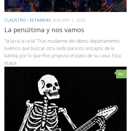
CLAUSTRO
/
ESTAMPAS
JANUARY 1, 2026
La penúltima y nos vamos
“la la ra la ra la” Tras mudarme del último departamento
tuvimos que buscar otra sede para los ensayos de la
banda, por lo que Ron propuso el patio de su casa. Esta
etapa...
0