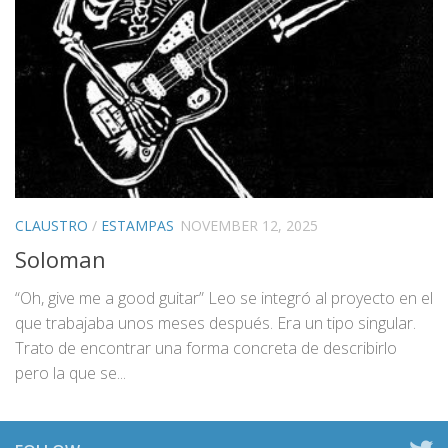
CLAUSTRO
/
ESTAMPAS
NOVEMBER 12, 2025
Soloman
“Oh, give me a good guitar” Leo se integró al proyecto en el
que trabajaba unos meses después. Era un tipo singular.
Trato de encontrar una forma concreta de describirlo
pero la que se...