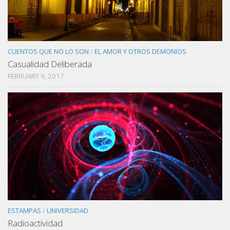
CUENTOS QUE NO LO SON
/
EL AMOR Y OTROS DEMONIOS
Casualidad Deliberada
FEBRUARY 9, 2017
ESTAMPAS
/
UNIVERSIDAD
Radioactividad