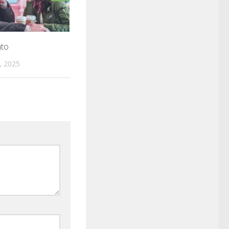
nto
, 2025