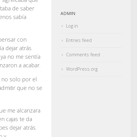
rataba de saber
ADMIN
menos sabía
Log in
pensar con
Entries feed
ía dejar atrás
Comments feed
 ya no me sentía
nzaron a acabar.
WordPress.org
 no solo por el
admitir que no se
que me alcanzara
n cajas te da
es dejar atrás.
o y