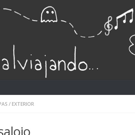
PAS
/
EXTERIOR
salojo