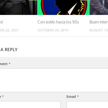
ad
Con estilo hacia los 90s
Buen inte
R 22, 2021
OCTOBER 20, 2019
AUGUST 13
 A REPLY
ment
*
e
*
Email
*