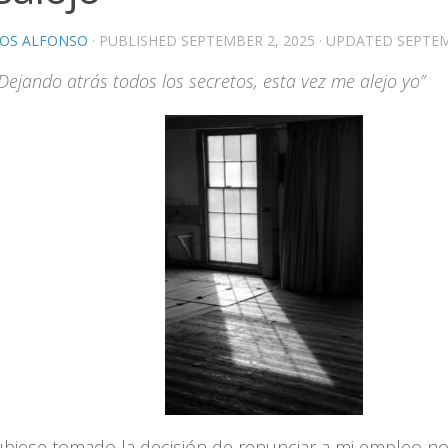
OS ALFONSO
· PUBLISHED
SEPTEMBER 2, 2025
· UPDATED
SEPTEM
Dejando atrás todos los secretos, esta vez me alejo yo”
biese tomado la decisión de renunciar a mi empleo no 