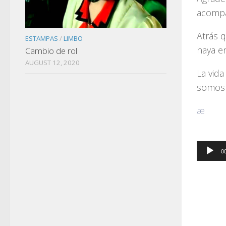
acompa
Atrás 
ESTAMPAS
/
LIMBO
haya e
Cambio de rol
AUGUST 12, 2020
La vid
somos 
æ
Esta 
la vers
Audio
0
Player