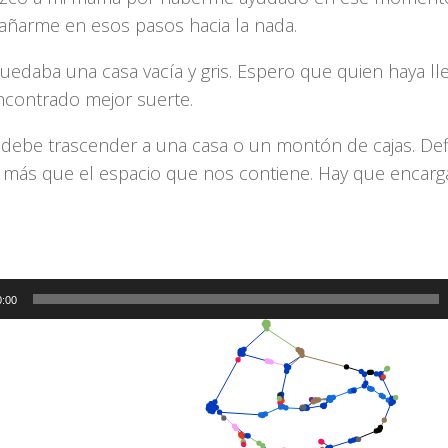
ñarme en esos pasos hacia la nada.
quedaba una casa vacía y gris. Espero que quien haya l
ncontrado mejor suerte.
a debe trascender a una casa o un montón de cajas. Def
más que el espacio que nos contiene. Hay que encarg
canción se repite con la de la estampa “Desencuentro”
ión acústica. Dos momentos distintos de partida de aqu
0:00