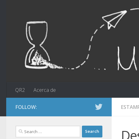
Skip to content
QR2
Acerca de
FOLLOW:
ESTAM
Search
De
for: