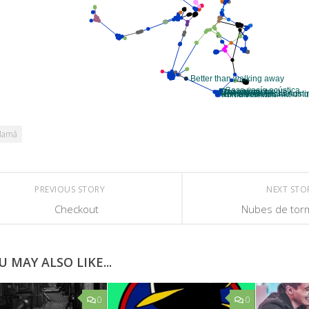
Mamá
PREVIOUS STORY
NEXT ST
Checkout
Nubes de tor
U MAY ALSO LIKE...
0
0