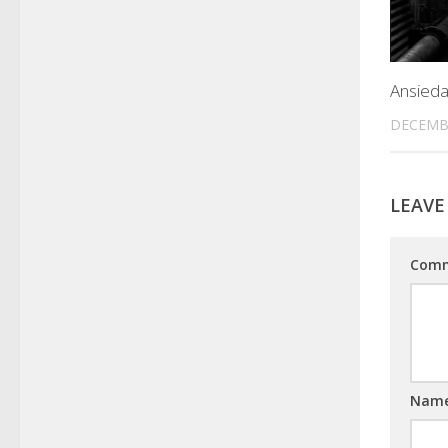
Ansied
DECEMBE
LEAVE
Com
Nam