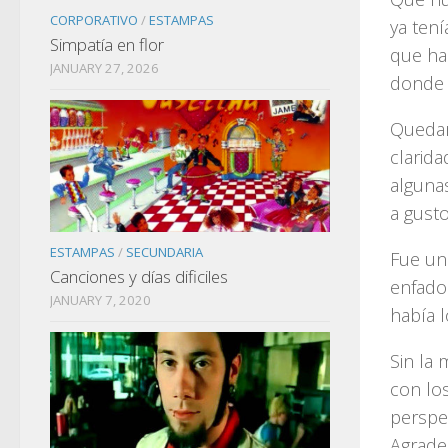
CORPORATIVO
/
ESTAMPAS
ya tení
Simpatía en flor
que hac
JANUARY 27, 2026
donde 
Quedar
clarida
algunas
a gusto
ESTAMPAS
/
SECUNDARIA
Fue un
Canciones y días dificiles
enfado
JANUARY 7, 2020
había l
Sin la 
con lo
perspec
Agrade