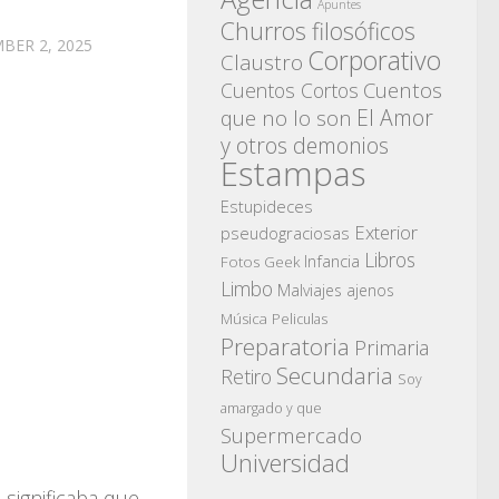
Apuntes
Churros filosóficos
BER 2, 2025
Corporativo
Claustro
Cuentos
Cuentos Cortos
El Amor
que no lo son
y otros demonios
Estampas
Estupideces
Exterior
pseudograciosas
Libros
Infancia
Fotos
Geek
Limbo
Malviajes ajenos
Música
Peliculas
Preparatoria
Primaria
Secundaria
Retiro
Soy
amargado y que
Supermercado
Universidad
significaba que