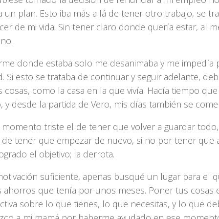
a un plan. Esto iba más allá de tener otro trabajo, se t
er de mi vida. Sin tener claro donde quería estar, al 
no.
me donde estaba solo me desanimaba y me impedía 
d. Si esto se trataba de continuar y seguir adelante, deb
 cosas, como la casa en la que vivía. Hacía tiempo que
, y desde la partida de Vero, mis días también se come
 momento triste el de tener que volver a guardar todo,
 de tener que empezar de nuevo, si no por tener que 
ogrado el objetivo; la derrota.
motivación suficiente, apenas busqué un lugar para el 
s ahorros que tenía por unos meses. Poner tus cosas e
tiva sobre lo que tienes, lo que necesitas, y lo que deb
zco a mi mamá por haberme ayudado en ese moment