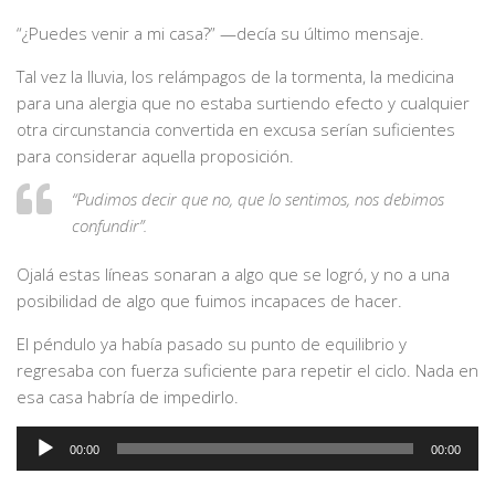
“¿Puedes venir a mi casa?” —decía su último mensaje.
Tal vez la lluvia, los relámpagos de la tormenta, la medicina
para una alergia que no estaba surtiendo efecto y cualquier
otra circunstancia convertida en excusa serían suficientes
para considerar aquella proposición.
“Pudimos decir que no, que lo sentimos, nos debimos
confundir”.
Ojalá estas líneas sonaran a algo que se logró, y no a una
posibilidad de algo que fuimos incapaces de hacer.
El péndulo ya había pasado su punto de equilibrio y
regresaba con fuerza suficiente para repetir el ciclo. Nada en
esa casa habría de impedirlo.
Audio
00:00
00:00
Player