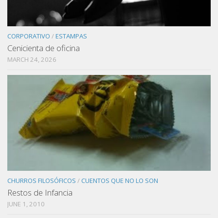
CORPORATIVO
/
ESTAMPAS
Cenicienta de oficina
MARCH 24, 2026
CHURROS FILOSÓFICOS
/
CUENTOS QUE NO LO SON
Restos de Infancia
JUNE 1, 2010