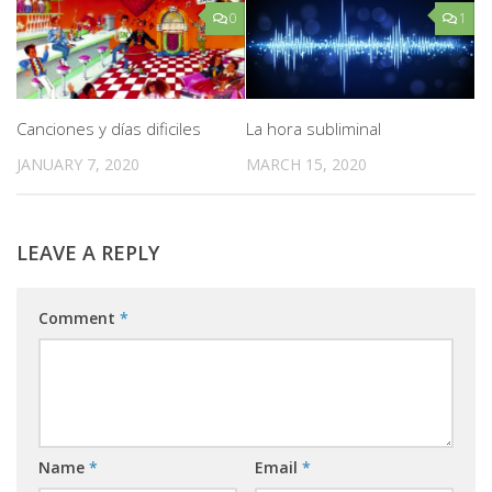
0
1
Canciones y días dificiles
La hora subliminal
JANUARY 7, 2020
MARCH 15, 2020
LEAVE A REPLY
Comment
*
Name
*
Email
*