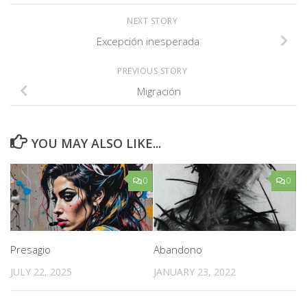
NEXT STORY
Excepción inesperada
PREVIOUS STORY
Migración
YOU MAY ALSO LIKE...
0
0
Presagio
Abandono
JULY 22, 2025
JANUARY 23, 2022