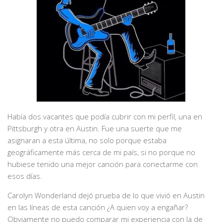
Había dos vacantes que podía cubrir con mi perfil, una en
Pittsburgh y otra en Austin. Fue una suerte que me
asignaran a esta última, no solo porque estaba
geográficamente más cerca de mi país, si no porque no
hubiese tenido una mejor canción para conectarme con
esos días.
Carolyn Wonderland dejó prueba de lo que vivió en Austin
en las líneas de esta canción ¿A quien voy a engañar?
Obviamente no puedo comparar mi experiencia con la de