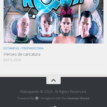
ESTAMPAS
/
PREPARATORIA
Héroes de caricatura
JULY 5, 2020
Malviajando © 2026. All Rights Reserved.
Powered by
- Designed with the
Hueman theme