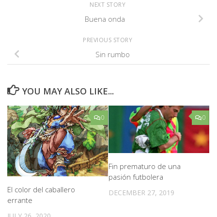
NEXT STORY
Buena onda
PREVIOUS STORY
Sin rumbo
YOU MAY ALSO LIKE...
0
0
Fin prematuro de una
pasión futbolera
El color del caballero
DECEMBER 27, 2019
errante
JULY 26, 2020