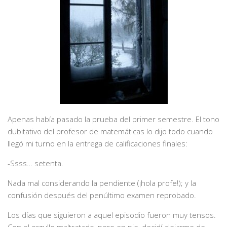
Apenas había pasado la prueba del primer semestre. El tono
dubitativo del profesor de matemáticas lo dijo todo cuando
llegó mi turno en la entrega de calificaciones finales:
-Ssss… setenta.
Nada mal considerando la pendiente (¡hola profe!); y la
confusión después del penúltimo examen reprobado.
Los días que siguieron a aquel episodio fueron muy tensos.