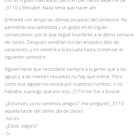
Con el orgullo maltratado, pero en pie, decidí alejarme de
_3110 y Betsabé. Nada tenía que hacer ahí.
Enfrenté con arrojo las últimas pruebas del semestre. No
permitiría una cachetada y un golpe en el orgullo
consecutivos, por lo que llegué triunfante a la última semana
de clases. Después vendrían los tan ansiados días de
vacaciones, y no volvería a la escuela hasta comenzar el
siguiente semestre.
Alguien tiene que recordarle siempre a la gente que a las
aguas y a las mentes revueltas no hay que entrar. Pero
como ese alguien no existía por nuestros rumbos, o no
hablaba, supongo que por eso _3110 me fue a buscar.
-¿Entonces ya no seremos amigos? -me preguntó _3110
aquella tarde del último día de clases.
-Así es.
-¿Estás seguro?
-Si