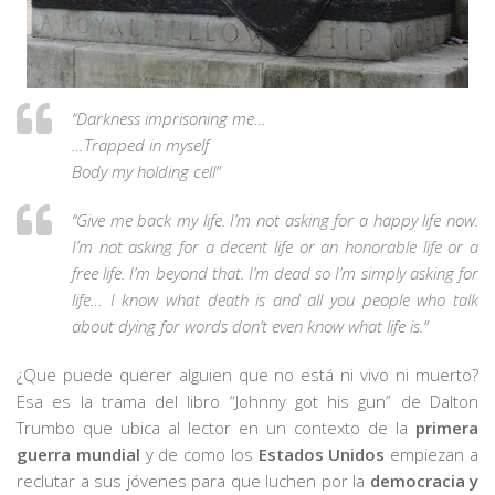
“Darkness imprisoning me…
…Trapped in myself
Body my holding cell”
“Give me back my life. I’m not asking for a happy life now.
I’m not asking for a decent life or an honorable life or a
free life. I’m beyond that. I’m dead so I’m simply asking for
life… I know what death is and all you people who talk
about dying for words don’t even know what life is.”
¿Que puede querer alguien que no está ni vivo ni muerto?
Esa es la trama del libro “Johnny got his gun” de Dalton
Trumbo que ubica al lector en un contexto de la
primera
guerra mundial
y de como los
Estados Unidos
empiezan a
reclutar a sus jóvenes para que luchen por la
democracia y