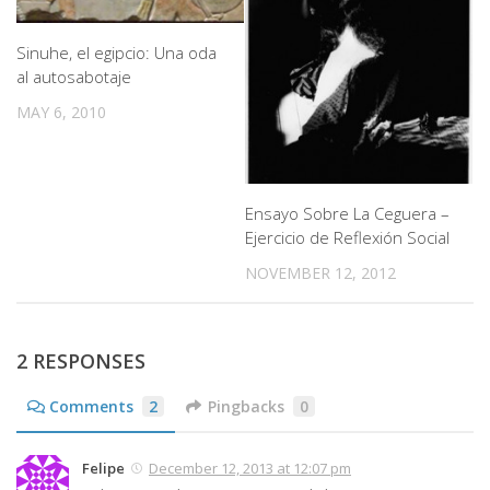
Sinuhe, el egipcio: Una oda
al autosabotaje
MAY 6, 2010
Ensayo Sobre La Ceguera –
Ejercicio de Reflexión Social
NOVEMBER 12, 2012
2 RESPONSES
Comments
2
Pingbacks
0
Felipe
December 12, 2013 at 12:07 pm