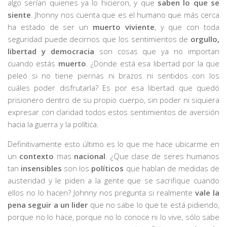
algo serían quienes ya lo hicieron, y que
saben lo que se
siente
. Jhonny nos cuenta que es el humano que más cerca
ha estado de ser un
muerto viviente
, y que con toda
seguridad puede decirnos que los sentimientos de
orgullo,
libertad y democracia
son cosas que ya no importan
cuando estás
muerto
. ¿Donde está esa libertad por la que
peleó si no tiene piernas ni brazos ni sentidos con los
cuáles poder disfrutarla? Es por esa libertad que quedó
prisionero dentro de su propio cuerpo, sin poder ni siquiera
expresar con claridad todos estos sentimientos de aversión
hacia la guerra y la política.
Definitivamente esto último es lo que me hace ubicarme en
un
contexto
mas
nacional
. ¿Que clase de seres humanos
tan
insensibles
son los
políticos
que hablan de medidas de
austeridad y le piden a la gente que se sacrifique cuando
ellos no lo hacen? Johnny nos pregunta si realmente
vale la
pena seguir a un lider
que no sabe lo que te está pidiendo,
porque no lo hace, porque no lo conoce ni lo vive, sólo sabe