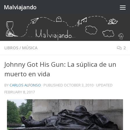
Malviajando
Skip to content
LIBROS
/
MÚSICA
2
Johnny Got His Gun: La súplica de un
muerto en vida
BY
CARLOS ALFONSO
· PUBLISHED
OCTOBER 3, 2010
· UPDATED
FEBRUARY 8, 2017