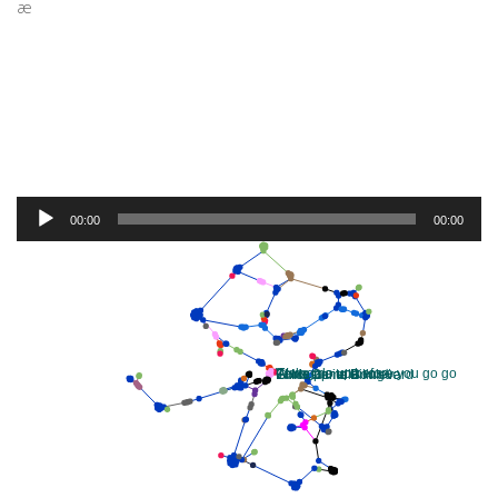
æ
Aunque este disco de cuentos forma parte oficial de la
discografía de Flans, parece que no tuvo mucho éxito. Quizá
algunas personas recuerden la canción del mosquito
bilingüe y nada más.
Como punto extra debo mencionar que el niño que aparece
en el video musical se parece mucho a alguien que vi en el
espejo todos los días como a los 7 u 8 años.
Audio
00:00
00:00
Player