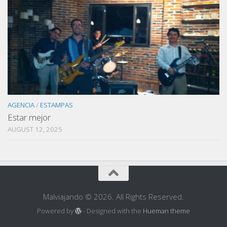
AGENCIA
/
ESTAMPAS
Estar mejor
AUGUST 12, 2025
Malviajando © 2026. All Rights Reserved.
Powered by
- Designed with the
Hueman theme