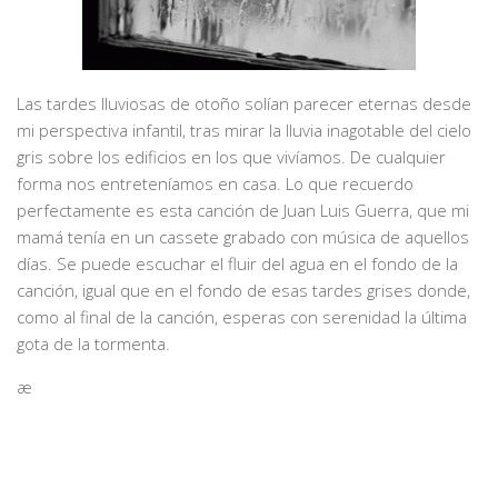
Las tardes lluviosas de otoño solían parecer eternas desde
mi perspectiva infantil, tras mirar la lluvia inagotable del cielo
gris sobre los edificios en los que vivíamos. De cualquier
forma nos entreteníamos en casa. Lo que recuerdo
perfectamente es esta canción de Juan Luis Guerra, que mi
mamá tenía en un cassete grabado con música de aquellos
días. Se puede escuchar el fluir del agua en el fondo de la
canción, igual que en el fondo de esas tardes grises donde,
como al final de la canción, esperas con serenidad la última
gota de la tormenta.
æ
Algunas curiosidades de ese cassete me han
acompañado por años. Previamente, en el espacio donde
estaba grabada esta canción, estuvo la canción de Caló “no
puedo más”. Al grabar por encima lo que ocurrió es que la
nueva canción ocultó el rastro de la canción de antes, salvo