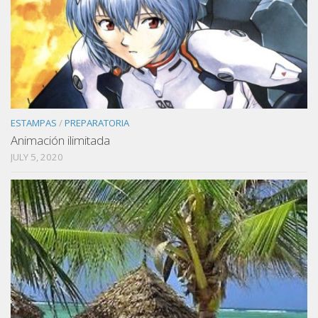
ESTAMPAS
/
PREPARATORIA
Animación ilimitada
JULY 5, 2020