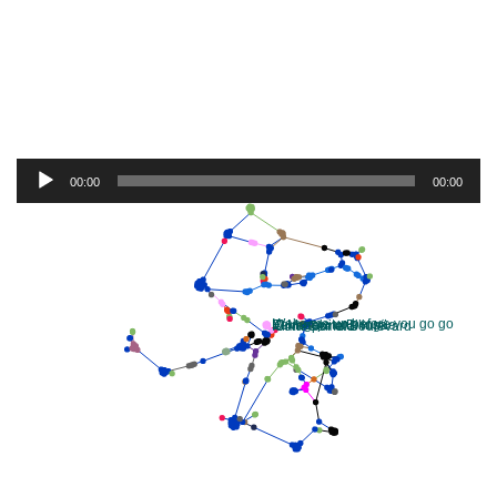
por el final. El resultado es que justo al finalizar “Te regalo
una rosa” se podían escuchar los últimos segundos de la
canción “no puedo más”. A mi mamá nunca pareció
importarle. A mi siempre me ha parecido que una canción
no puede terminar sin la otra. Curiosidades de los cassetes.
Audio
00:00
00:00
Player