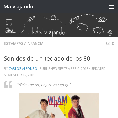
Malviajando
Skip to content
ESTAMPAS
/
INFANCIA
0
Sonidos de un teclado de los 80
BY
CARLOS ALFONSO
· PUBLISHED
SEPTEMBER 6, 2018
· UPDATED
NOVEMBER 12, 2019
“Wake me up, before you go go”