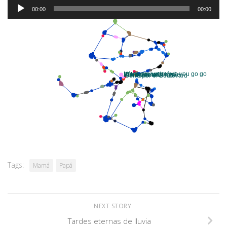
Audio
00:00
00:00
Player
Tags:
Mamá
Papá
NEXT STORY
Tardes eternas de lluvia