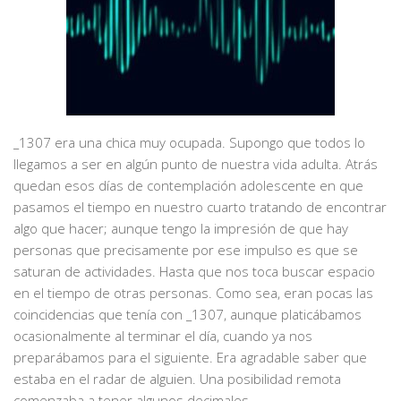
_1307 era una chica muy ocupada. Supongo que todos lo
llegamos a ser en algún punto de nuestra vida adulta. Atrás
quedan esos días de contemplación adolescente en que
pasamos el tiempo en nuestro cuarto tratando de encontrar
algo que hacer; aunque tengo la impresión de que hay
personas que precisamente por ese impulso es que se
saturan de actividades. Hasta que nos toca buscar espacio
en el tiempo de otras personas. Como sea, eran pocas las
coincidencias que tenía con _1307, aunque platicábamos
ocasionalmente al terminar el día, cuando ya nos
preparábamos para el siguiente. Era agradable saber que
estaba en el radar de alguien. Una posibilidad remota
comenzaba a tener algunos decimales.